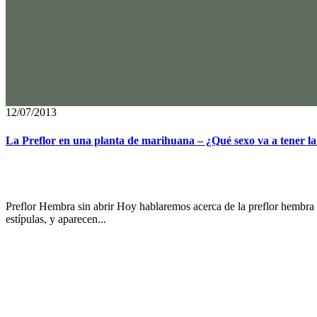
12/07/2013
La Preflor en una planta de marihuana – ¿Qué sexo va a tener la
Preflor Hembra sin abrir Hoy hablaremos acerca de la preflor hembra sin
estípulas, y aparecen...