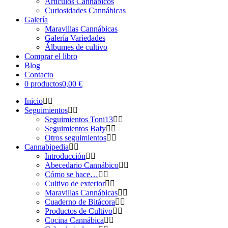
Artículos Cannábicos
Curiosidades Cannábicas
Galería
Maravillas Cannábicas
Galería Variedades
Álbumes de cultivo
Comprar el libro
Blog
Contacto
0 productos
0,00 €
Inicio
Seguimientos
Seguimientos Toni13
Seguimientos Bafy
Otros seguimientos
Cannabipedia
Introducción
Abecedario Cannábico
Cómo se hace…
Cultivo de exterior
Maravillas Cannábicas
Cuaderno de Bitácora
Productos de Cultivo
Cocina Cannábica