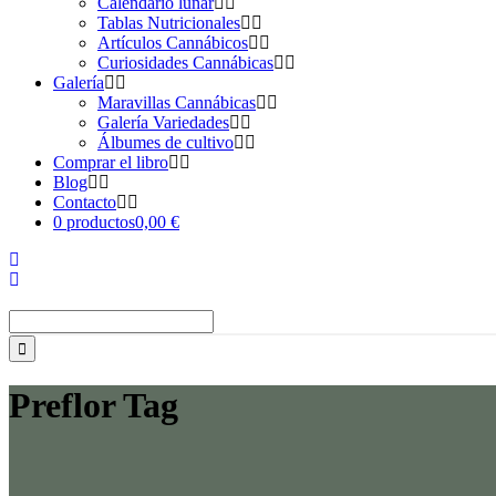
Calendario lunar
Tablas Nutricionales
Artículos Cannábicos
Curiosidades Cannábicas
Galería
Maravillas Cannábicas
Galería Variedades
Álbumes de cultivo
Comprar el libro
Blog
Contacto
0 productos
0,00 €
Buscar:
Preflor Tag