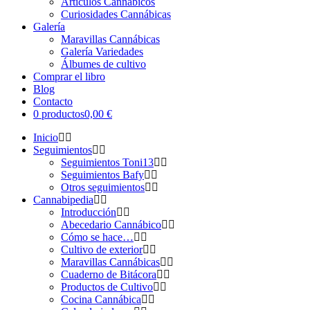
Artículos Cannábicos
Curiosidades Cannábicas
Galería
Maravillas Cannábicas
Galería Variedades
Álbumes de cultivo
Comprar el libro
Blog
Contacto
0 productos
0,00 €
Inicio
Seguimientos
Seguimientos Toni13
Seguimientos Bafy
Otros seguimientos
Cannabipedia
Introducción
Abecedario Cannábico
Cómo se hace…
Cultivo de exterior
Maravillas Cannábicas
Cuaderno de Bitácora
Productos de Cultivo
Cocina Cannábica