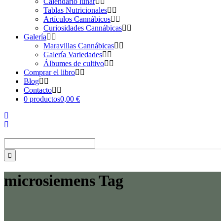
Calendario lunar
Tablas Nutricionales
Artículos Cannábicos
Curiosidades Cannábicas
Galería
Maravillas Cannábicas
Galería Variedades
Álbumes de cultivo
Comprar el libro
Blog
Contacto
0 productos
0,00 €
Buscar:
microsiemens Tag