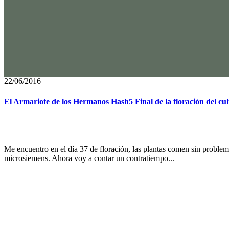
22/06/2016
El Armariote de los Hermanos Hash5 Final de la floración del cu
Me encuentro en el día 37 de floración, las plantas comen sin probl
microsiemens. Ahora voy a contar un contratiempo...