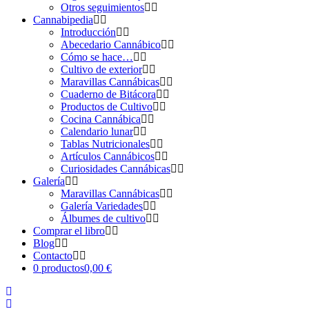
Otros seguimientos
Cannabipedia
Introducción
Abecedario Cannábico
Cómo se hace…
Cultivo de exterior
Maravillas Cannábicas
Cuaderno de Bitácora
Productos de Cultivo
Cocina Cannábica
Calendario lunar
Tablas Nutricionales
Artículos Cannábicos
Curiosidades Cannábicas
Galería
Maravillas Cannábicas
Galería Variedades
Álbumes de cultivo
Comprar el libro
Blog
Contacto
0 productos
0,00 €