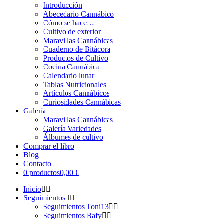
Introducción
Abecedario Cannábico
Cómo se hace…
Cultivo de exterior
Maravillas Cannábicas
Cuaderno de Bitácora
Productos de Cultivo
Cocina Cannábica
Calendario lunar
Tablas Nutricionales
Artículos Cannábicos
Curiosidades Cannábicas
Galería
Maravillas Cannábicas
Galería Variedades
Álbumes de cultivo
Comprar el libro
Blog
Contacto
0 productos
0,00 €
Inicio
Seguimientos
Seguimientos Toni13
Seguimientos Bafy