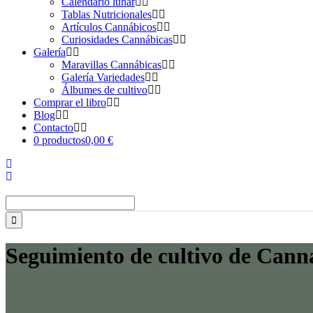
Calendario lunar
Tablas Nutricionales
Artículos Cannábicos
Curiosidades Cannábicas
Galería
Maravillas Cannábicas
Galería Variedades
Álbumes de cultivo
Comprar el libro
Blog
Contacto
0 productos
0,00 €
Buscar:
Seguimiento de cultivo de Canna