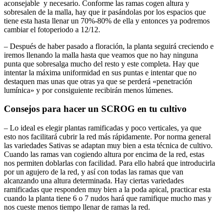
aconsejable y necesario. Conforme las ramas cogen altura y
sobresalen de la malla, hay que ir pasándolas por los espacios que
tiene esta hasta llenar un 70%-80% de ella y entonces ya podremos
cambiar el fotoperiodo a 12/12.
– Después de haber pasado a floración, la planta seguirá creciendo e
iremos llenando la malla hasta que veamos que no hay ninguna
punta que sobresalga mucho del resto y este completa. Hay que
intentar la máxima uniformidad en sus puntas e intentar que no
destaquen mas unas que otras ya que se perderá «penetración
lumínica» y por consiguiente recibirán menos lúmenes.
Consejos para hacer un SCROG en tu cultivo
– Lo ideal es elegir plantas ramificadas y poco verticales, ya que
esto nos facilitará cubrir la red más rápidamente. Por norma general
las variedades Sativas se adaptan muy bien a esta técnica de cultivo.
Cuando las ramas van cogiendo altura por encima de la red, estas
nos permiten doblarlas con facilidad. Para ello habrá que introducirla
por un agujero de la red, y así con todas las ramas que van
alcanzando una altura determinada. Hay ciertas variedades
ramificadas que responden muy bien a la poda apical, practicar esta
cuando la planta tiene 6 o 7 nudos hará que ramifique mucho mas y
nos cueste menos tiempo llenar de ramas la red.